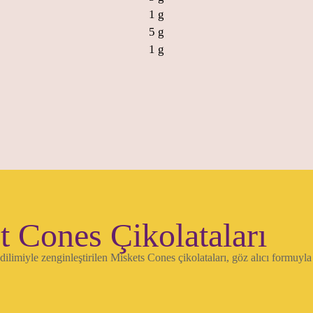
1 g
5 g
1 g
t Cones Çikolataları
dilimiyle zenginleştirilen Miskets Cones çikolataları, göz alıcı formuyla