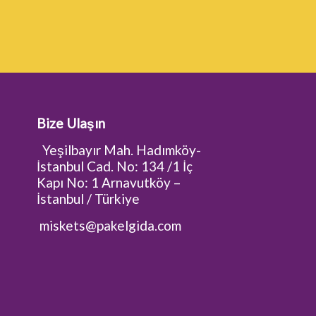
Bize Ulaşın
Yeşilbayır Mah. Hadımköy-
İstanbul Cad. No: 134 /1 İç
Kapı No: 1 Arnavutköy –
İstanbul / Türkiye
miskets@pakelgida.com