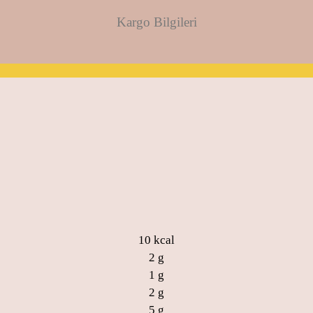
Kargo Bilgileri
10 kcal
2 g
1 g
2 g
5 g