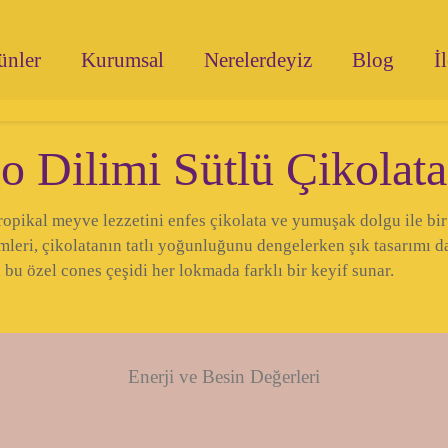
ünler
Kurumsal
Nerelerdeyiz
Blog
İ
 Dilimi Sütlü Çikolata
opikal meyve lezzetini enfes çikolata ve yumuşak dolgu ile bir ar
mleri, çikolatanın tatlı yoğunluğunu dengelerken şık tasarımı da
n bu özel cones çeşidi her lokmada farklı bir keyif sunar.
Enerji ve Besin Değerleri