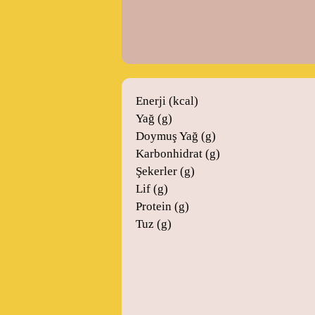
Enerji (kcal)
Yağ (g)
Doymuş Yağ (g)
Karbonhidrat (g)
Şekerler (g)
Lif (g)
Protein (g)
Tuz (g)