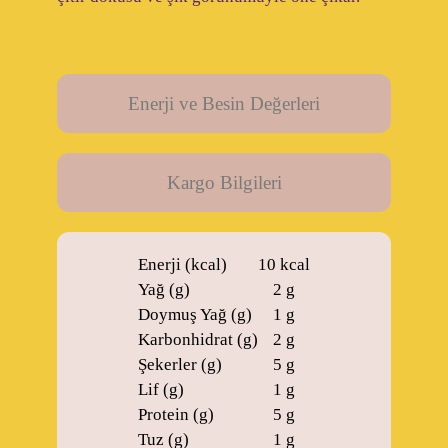
Enerji ve Besin Değerleri
Kargo Bilgileri
Enerji (kcal)
10 kcal
Yağ (g)
2 g
Doymuş Yağ (g)
1 g
Karbonhidrat (g)
2 g
Şekerler (g)
5 g
Lif (g)
1 g
Protein (g)
5 g
Tuz (g)
1 g