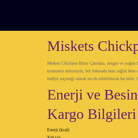
Miskets Chickp
Miskets Chickpea Bitter Çikolata, zengin ve yoğun bi
kremamsı dokusuyla, her lokmada hem sağlık hem de ke
hediye seçeneği olarak tercih edilebilecek bu ürün, f
Enerji ve Besin
Kargo Bilgileri
Enerji (kcal)
Yağ (g)