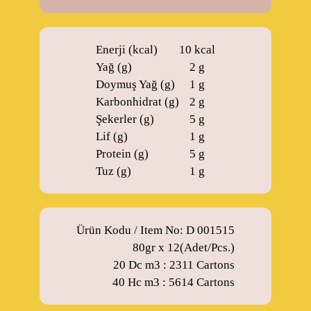
Enerji (kcal)
10 kcal
Yağ (g)
2 g
Doymuş Yağ (g)
1 g
Karbonhidrat (g)
2 g
Şekerler (g)
5 g
Lif (g)
1 g
Protein (g)
5 g
Tuz (g)
1 g
Ürün Kodu / Item No: D 001515
80gr x 12(Adet/Pcs.)
20 Dc m3 : 2311 Cartons
40 Hc m3 : 5614 Cartons