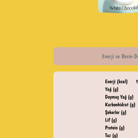
Enerji ve Besin D
Enerji (kcal)
1
Yağ (g)
Doymuş Yağ (g)
Karbonhidrat (g)
Şekerler (g)
Lif (g)
Protein (g)
Tuz (g)