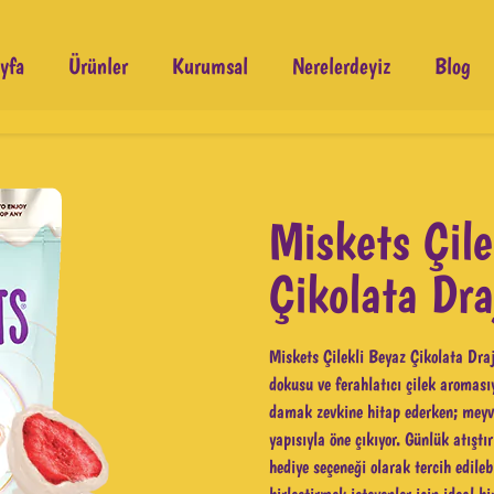
yfa
Ürünler
Kurumsal
Nerelerdeyiz
Blog
Miskets Çile
Çikolata Dra
Miskets Çilekli Beyaz Çikolata Draj
dokusu ve ferahlatıcı çilek aromasıy
damak zevkine hitap ederken; meyve
yapısıyla öne çıkıyor. Günlük atıştı
hediye seçeneği olarak tercih edileb