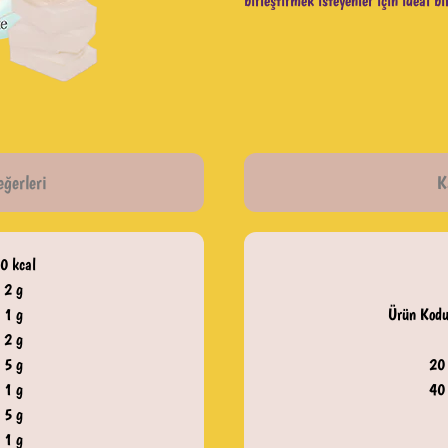
birleştirmek isteyenler için ideal b
eğerleri
K
0 kcal
2 g
1 g
Ürün Kodu
2 g
5 g
20
1 g
40
5 g
1 g