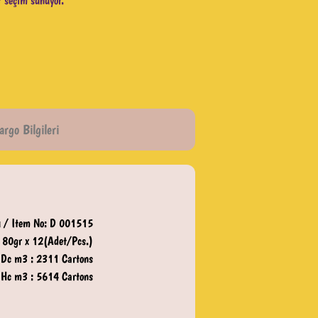
ir seçim sunuyor.
argo Bilgileri
 / Item No: D 001515
80gr x 12(Adet/Pcs.)
 Dc m3 : 2311 Cartons
 Hc m3 : 5614 Cartons