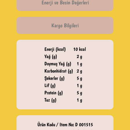
Enerji ve Besin Değerleri
Kargo Bilgileri
Enerji (kcal)
10 kcal
Yağ (g)
2 g
Doymuş Yağ (g)
1 g
Karbonhidrat (g)
2 g
Şekerler (g)
5 g
Lif (g)
1 g
Protein (g)
5 g
Tuz (g)
1 g
Ürün Kodu / Item No: D 001515