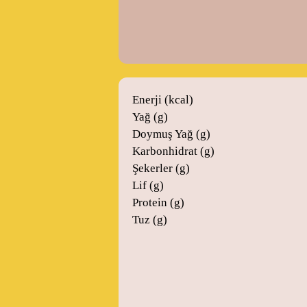
Enerji (kcal)
Yağ (g)
Doymuş Yağ (g)
Karbonhidrat (g)
Şekerler (g)
Lif (g)
Protein (g)
Tuz (g)