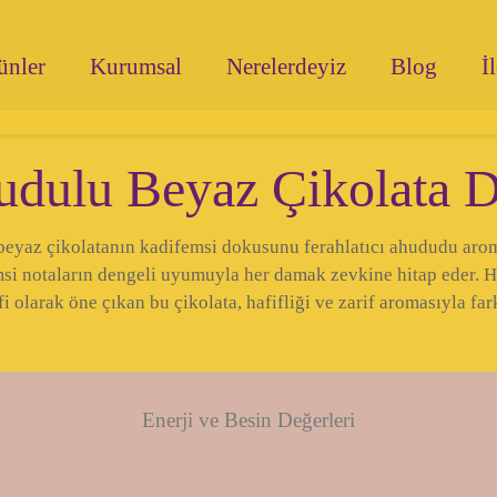
ünler
Kurumsal
Nerelerdeyiz
Blog
İ
dulu Beyaz Çikolata D
beyaz çikolatanın kadifemsi dokusunu ferahlatıcı ahududu aroma
msi notaların dengeli uyumuyla her damak zevkine hitap eder. H
fi olarak öne çıkan bu çikolata, hafifliği ve zarif aromasıyla fark
Enerji ve Besin Değerleri