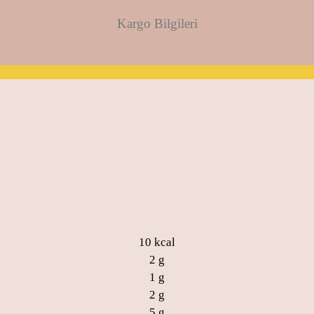
Kargo Bilgileri
10 kcal
2 g
1 g
2 g
5 g