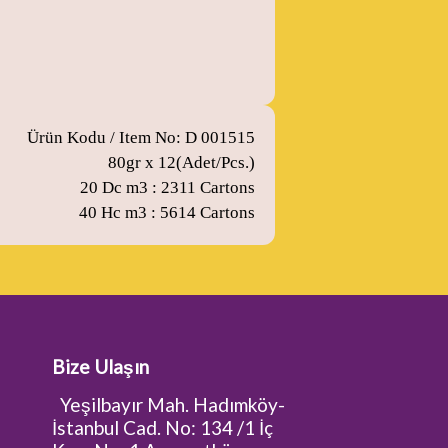
Ürün Kodu / Item No: D 001515
80gr x 12(Adet/Pcs.)
20 Dc m3 : 2311 Cartons
40 Hc m3 : 5614 Cartons
Bize Ulaşın
Yeşilbayır Mah. Hadımköy-
İstanbul Cad. No: 134 /1 İç