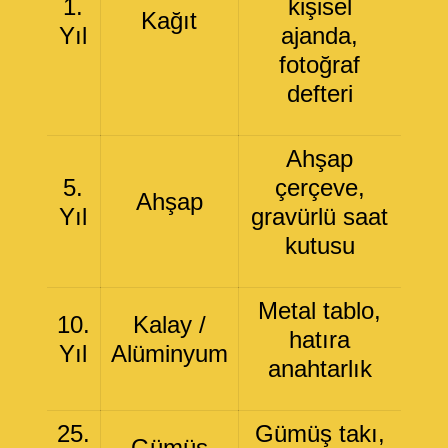
1.
kişisel
Kağıt
Yıl
ajanda,
fotoğraf
defteri
Ahşap
5.
çerçeve,
Ahşap
Yıl
gravürlü saat
kutusu
Metal tablo,
10.
Kalay /
hatıra
Yıl
Alüminyum
anahtarlık
25.
Gümüş takı,
Gümüş