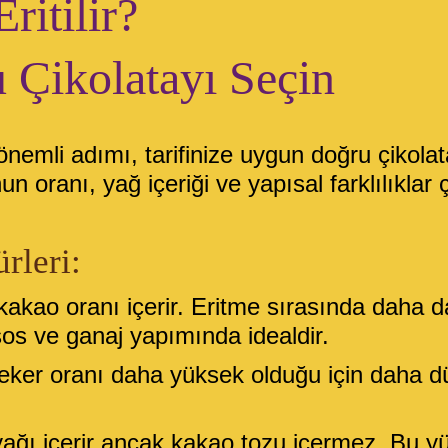
ritilir?
 Çikolatayı Seçin
 önemli adımı, tarifinize uygun doğru çikola
 oranı, yağ içeriği ve yapısal farklılıklar 
rleri:
kakao oranı içerir. Eritme sırasında daha d
os ve ganaj yapımında idealdir.
eker oranı daha yüksek olduğu için daha düşü
ağı içerir ancak kakao tozu içermez. Bu y