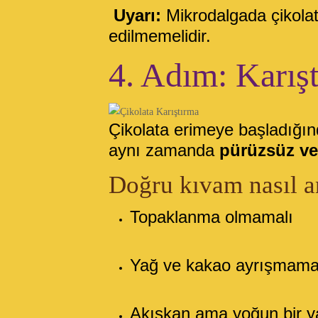
Uyarı:
Mikrodalgada çikolat
edilmemelidir.
4. Adım: Karış
Çikolata erimeye başladığın
aynı zamanda
pürüzsüz ve
Doğru kıvam nasıl an
Topaklanma olmamalı
Yağ ve kakao ayrışmama
Akışkan ama yoğun bir y