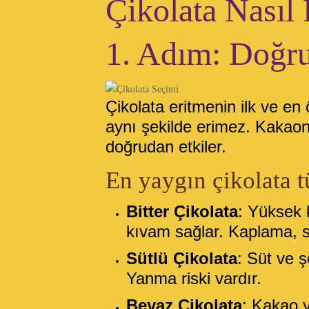
Çikolata Nasıl E
1. Adım: Doğru
Çikolata eritmenin ilk ve en
aynı şekilde erimez. Kakaonun
doğrudan etkiler.
En yaygın çikolata tü
Bitter Çikolata
: Yüksek 
kıvam sağlar. Kaplama, s
Sütlü Çikolata
: Süt ve ş
Yanma riski vardır.
Beyaz Çikolata
: Kakao y