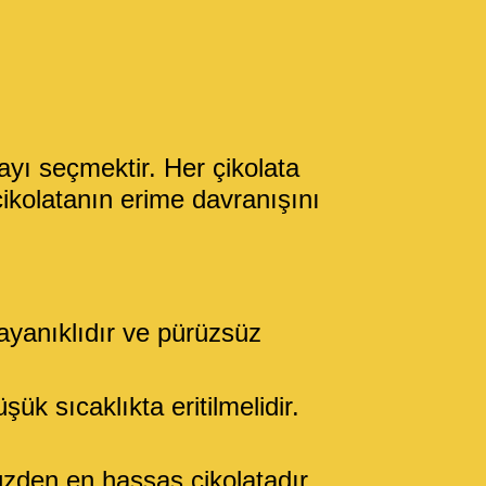
tayı seçmektir. Her çikolata
çikolatanın erime davranışını
ayanıklıdır ve pürüzsüz
k sıcaklıkta eritilmelidir.
üzden en hassas çikolatadır.