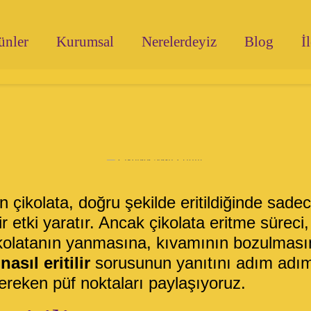
ünler
Kurumsal
Nerelerdeyiz
Blog
İ
n çikolata, doğru şekilde eritildiğinde sadec
r etki yaratır. Ancak çikolata eritme sürec
çikolatanın yanmasına, kıvamının bozulmas
nasıl eritilir
sorusunun yanıtını adım adı
ereken püf noktaları paylaşıyoruz.